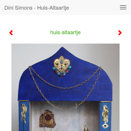
Dini Simons - Huis-Altaartje
Tog
navi
huis-altaartje