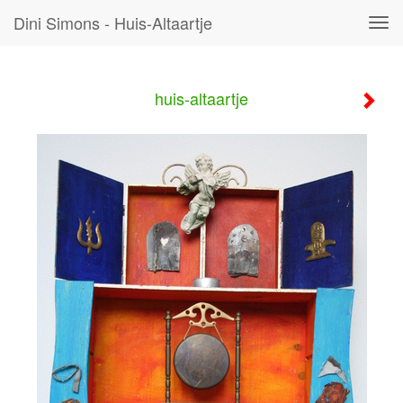
Dini Simons - Huis-Altaartje
Tog
navi
huis-altaartje